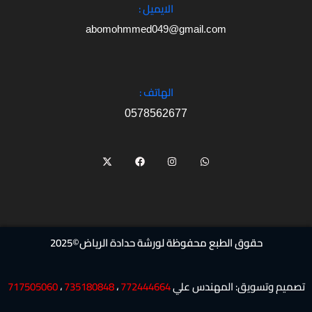
الايميل :
abomohmmed049@gmail.com
الهاتف :
0578562677
X
F
I
W
-
a
n
h
t
c
s
a
w
e
t
t
i
b
a
s
t
o
g
a
t
o
r
p
e
k
a
p
r
m
حقوق الطبع محفوظة لورشة حدادة الرياض©2025
تصميم وتسويق: المهندس علي
772444664
،
735180848
،
717505060