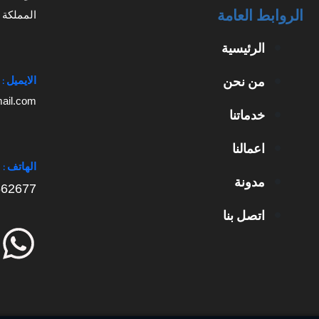
الروابط العامة
المملكة ا
الرئيسية
من نحن
الايميل :
il.com
خدماتنا
اعمالنا
الهاتف :
مدونة
562677
اتصل بنا
W
h
a