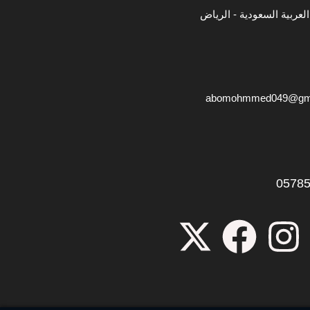
لعربية السعودية - الرياض
abomohmmed049@gma
0578
X
F
I
-
a
n
t
c
s