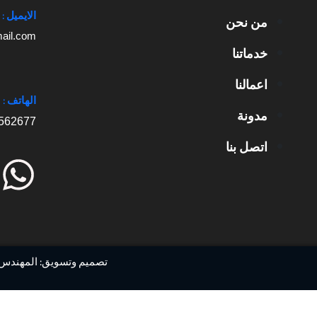
الايميل :
من نحن
il.com
خدماتنا
اعمالنا
الهاتف :
مدونة
562677
اتصل بنا
W
h
a
t
تصميم وتسويق: المهندس
s