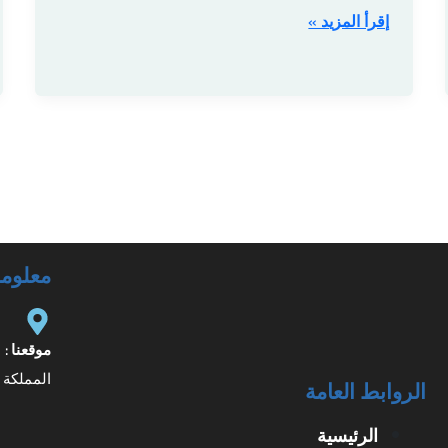
إقرأ المزيد »
معلوما
موقعنا :
المملكة ا
الروابط العامة
الرئيسية