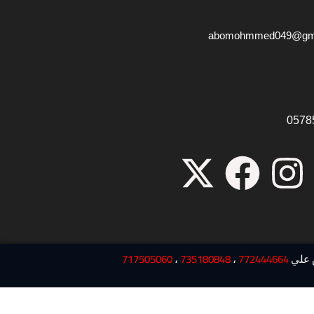
abomohmmed049@gma
0578
X
F
I
-
a
n
t
c
s
w
e
t
 علي
772444664
،
735180848
،
717505060
i
b
a